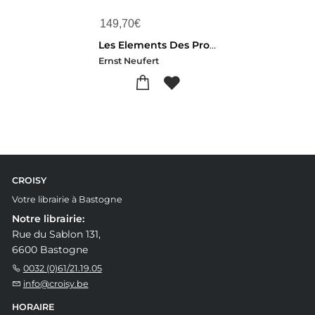
149,70
€
Les Elements Des Projets De Construction (12e Edition)
Ernst Neufert
CROISY
Votre librairie à Bastogne
Notre librairie:
Rue du Sablon 131,
6600 Bastogne
0032 (0)61/21.19.05
info@croisy.be
HORAIRE