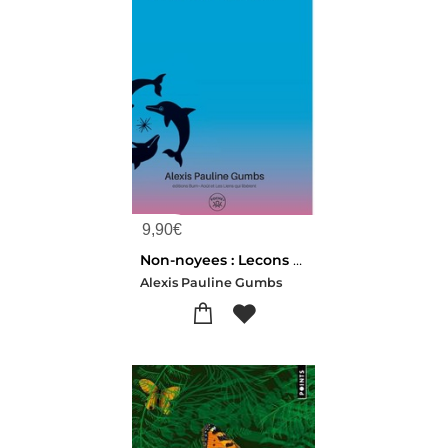
9,90
€
Non-noyees : Lecons Feministes Noires Apprises Aupres Des Mammiferes Marines
Alexis Pauline Gumbs