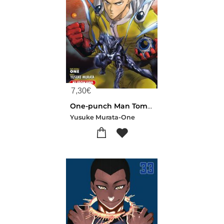
7,30
€
One-punch Man Tome 34 : Aube
Yusuke Murata-One