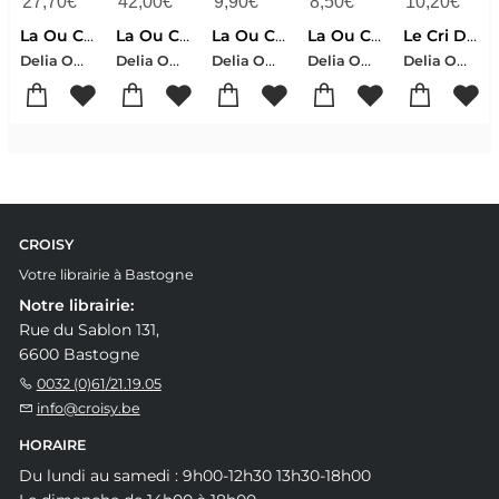
27,70
€
42,00
€
9,90
€
8,50
€
10,20
€
La Ou Chantent Les Ecrevisses
La Ou Chantent Les Ecrevisses
La Ou Chantent Les Ecrevisses
La Ou Chantent Les Ecrevisses
Le Cri Du Kalahari : Sur Les Dernieres Terres Inviolees D'afrique
Delia Owens
Delia Owens
Delia Owens
Delia Owens
Delia Owens-Mark Owens
CROISY
Votre librairie à Bastogne
Notre librairie:
Rue du Sablon 131,
6600 Bastogne
0032 (0)61/21.19.05
info@croisy.be
HORAIRE
Du lundi au samedi : 9h00-12h30 13h30-18h00