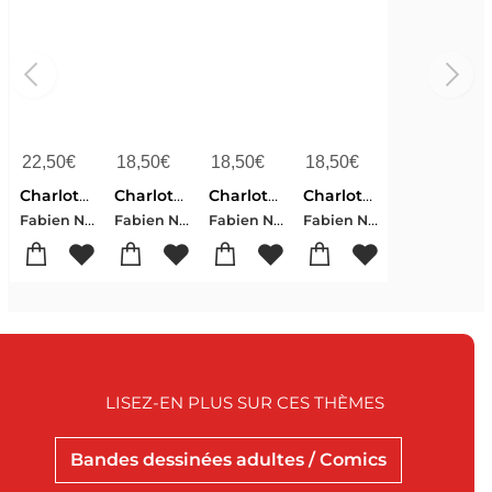
22,50
€
18,50
€
18,50
€
18,50
€
Charlotte Imperatrice Tome 1 : La Princesse Et L'archiduc
Charlotte Imperatrice Tome 1 : La Princesse Et L'archiduc
Charlotte Imperatrice Tome 2 : L'empire
Charlotte Imperatrice Tome 3 : Adios, Carlotta
Fabien Nury-Matthieu Bonhomme
Fabien Nury-Matthieu Bonhomme
Fabien Nury-Matthieu Bonhomme
Fabien Nury-Matthieu Bonhomme
LISEZ-EN PLUS SUR CES THÈMES
Bandes dessinées adultes / Comics