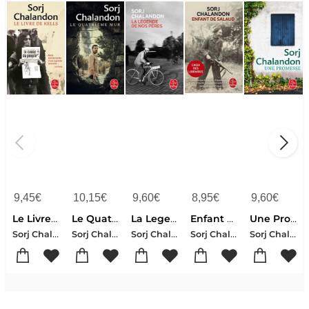
9,45
€
10,15
€
9,60
€
8,95
€
9,60
€
Le Livre De Kells
Le Quatrieme Mur
La Legende De Nos Peres
Enfant De Salaud
Une Promesse
Sorj Chalandon
Sorj Chalandon
Sorj Chalandon
Sorj Chalandon
Sorj Chalandon