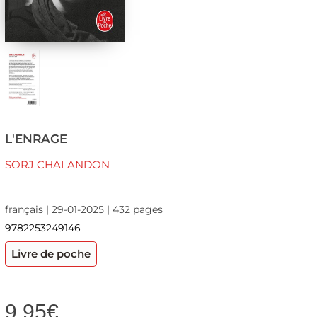
L'ENRAGE
SORJ CHALANDON
français | 29-01-2025 | 432 pages
9782253249146
Livre de poche
9,95
€