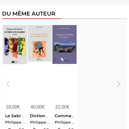
DU MÊME AUTEUR
18,00
€
40,00
€
22,00
€
Le Sabre Et Le Goupillon
Dictionnaire General Du Congo-brazzaville
Comme C'est Beau La France !
Philippe Moukoko
Philippe Moukoko
Philippe Moukoko