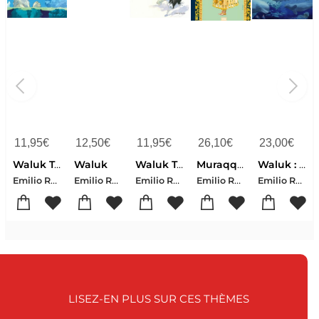
11,95
€
12,50
€
11,95
€
26,10
€
23,00
€
Waluk Tome 1 : La Grande Traversee
Waluk
Waluk Tome 2 : La Route Du Grand Chien
Muraqqa' Tome 1 ; Vetue Par Le Ciel
Waluk : Coffret Tomes 1 Et 2
Emilio Ruiz-Ana Miralles
Emilio Ruiz-Ana Miralles
Emilio Ruiz-Ana Miralles
Emilio Ruiz-Ana Miralles
Emilio Ruiz-Ana Miralles
LISEZ-EN PLUS SUR CES THÈMES