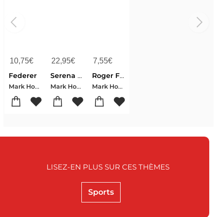
10,75
€
22,95
€
7,55
€
Federer
Serena Williams : Decryptage Du Jeu D'une Virtuose Du Tennis
Roger Federer : Le Maitre
Mark Hodgkinson
Mark Hodgkinson
Mark Hodgkinson
LISEZ-EN PLUS SUR CES THÈMES
Sports