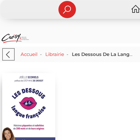
Accueil
-
Librairie
-
Les Dessous De La Langue Francaise : Histoires Piquantes Et Culottees De 200 Mots Et De Leurs Origines