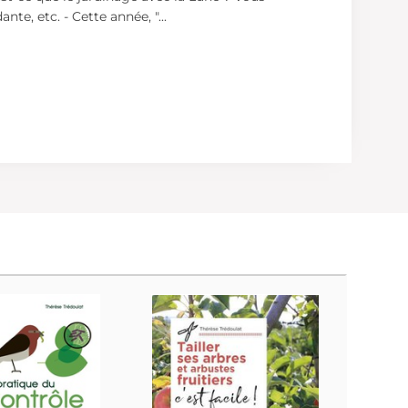
nte, etc. - Cette année, "
...