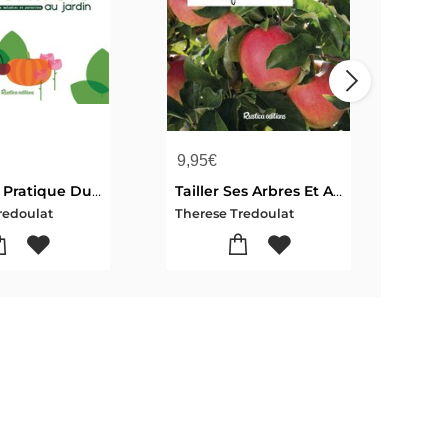
9,95
€
12,
Le Guide Pratique Du Biocontrole Au Jardin : Soigner Maladies Et Parasites Sans Pesticides
Tailler Ses Arbres Et Arbustes Fruitiers, C'est Facile !
redoulat
Therese Tredoulat
Ther