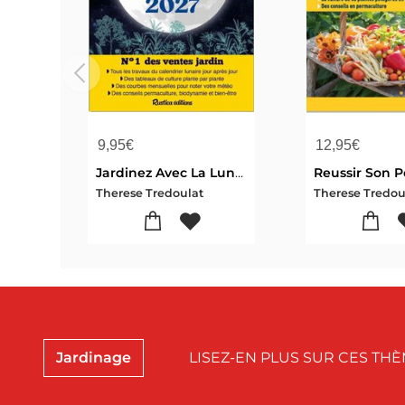
9,95
€
12,95
€
Jardinez Avec La Lune (edition 2027)
Therese Tredoulat
Therese Tredou
Jardinage
LISEZ-EN PLUS SUR CES TH