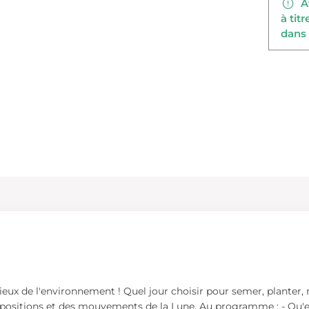
Av
à tit
dans 
cieux de l'environnement ! Quel jour choisir pour semer, planter,
es positions et des mouvements de la Lune. Au programme : - Qu'e