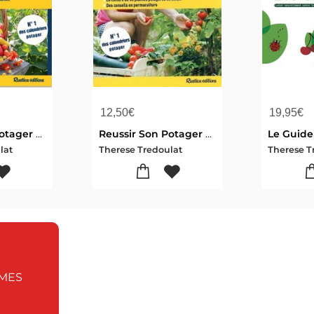
12,50
€
19,95
€
Reussir Son Potager Avec La Lune (edition 2025/2026)
Reussir Son Potager Avec La Lune (edition 2021/2022)
lat
Therese Tredoulat
Therese T
ÈMES