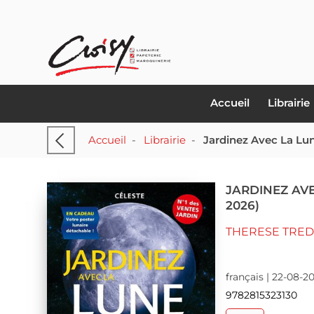
Accueil
Librairie
Accueil
-
Librairie
-
Jardinez Avec La Lun
JARDINEZ AVE
2026)
THERESE TRE
français | 22-08-2
9782815323130