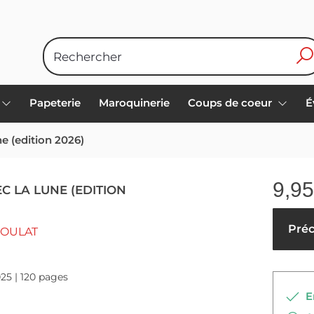
Papeterie
Maroquinerie
Coups de coeur
É
e (edition 2026)
9,95
C LA LUNE (EDITION
Pré
DOULAT
025 | 120 pages
En