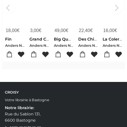
18,00
€
3,00
€
49,00
€
22,40
€
16,00
€
Fin
Grand Canyon
Big Questions
Des Chiens, De L'eau
La Colere De Poseidon
Anders Nilsen
Anders Nilsen
Anders Nilsen
Anders Nilsen
Anders Nilsen
CROISY
Votre librairie à Bastogne
Notre librairie:
Rue du Sablon 131,
6600 Bastogne