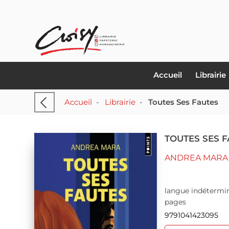
Accueil
Librairie
Accueil
-
Librairie
-
Toutes Ses Fautes
TOUTES SES 
ANDREA MARA
langue indétermin
pages
9791041423095