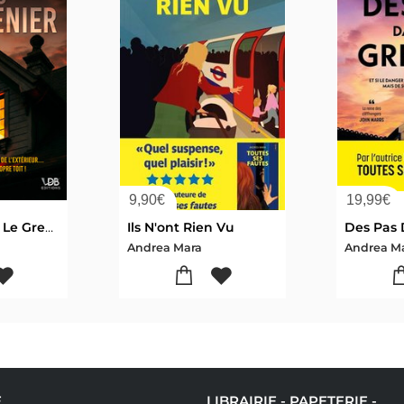
9,90
€
19,99
€
Des Pas Dans Le Grenier
Ils N'ont Rien Vu
Andrea Mara
Andrea M
E
LIBRAIRIE - PAPETERIE -