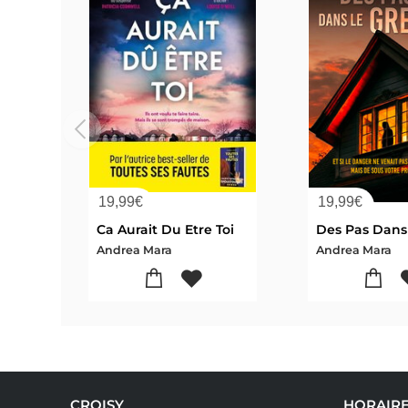
19,99
€
19,99
€
Ca Aurait Du Etre Toi
Andrea Mara
Andrea Mara
CROISY
HORAIR