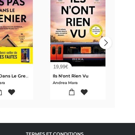
19,99
€
19,
Des Pas Dans Le Grenier
Ils N'ont Rien Vu
ara
Andrea Mara
Andr
TERMES ET CONDITIONS