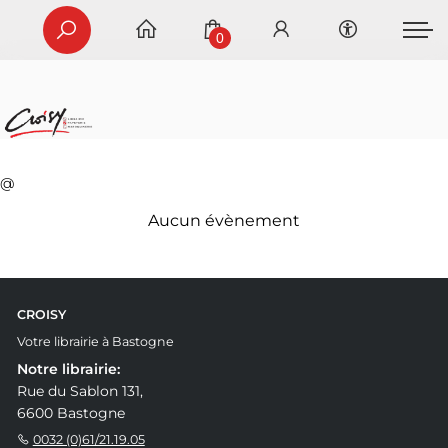
0
@
Aucun évènement
CROISY
Votre librairie à Bastogne
Notre librairie:
Rue du Sablon 131,
6600 Bastogne
0032 (0)61/21.19.05